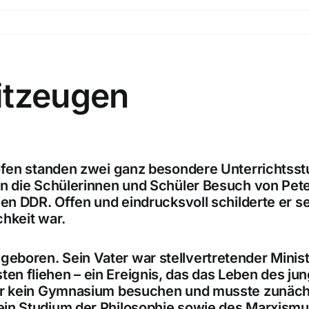
itzeugen
shofen standen zwei ganz besondere Unterricht
ten die Schülerinnen und Schüler Besuch von
Pet
en DDR. Offen und eindrucksvoll schilderte er sei
chkeit war.
geboren. Sein Vater war stellvertretender Minis
en fliehen – ein Ereignis, das das Leben des ju
e er kein Gymnasium besuchen und musste zunäch
ein
Studium der Philosophie sowie des Marxism