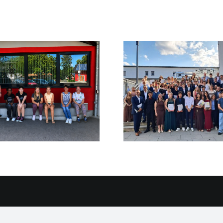
Ein Hoch auf die
Verleihu
Mittelschule St.
Antolin-U
Georg