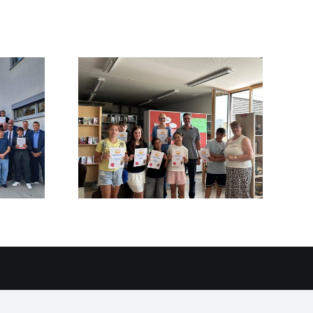
ng von
rkunden